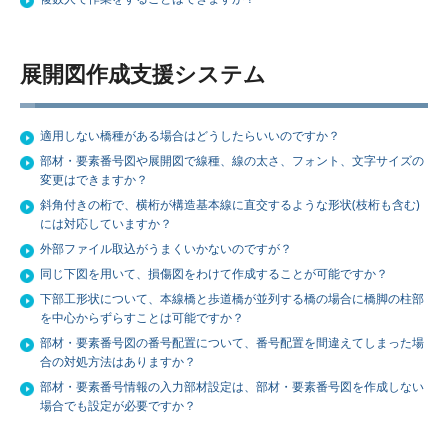
展開図作成支援システム
適用しない橋種がある場合はどうしたらいいのですか？
部材・要素番号図や展開図で線種、線の太さ、フォント、文字サイズの
変更はできますか？
斜角付きの桁で、横桁が構造基本線に直交するような形状(枝桁も含む)
には対応していますか？
外部ファイル取込がうまくいかないのですが？
同じ下図を用いて、損傷図をわけて作成することが可能ですか？
下部工形状について、本線橋と歩道橋が並列する橋の場合に橋脚の柱部
を中心からずらすことは可能ですか？
部材・要素番号図の番号配置について、番号配置を間違えてしまった場
合の対処方法はありますか？
部材・要素番号情報の入力部材設定は、部材・要素番号図を作成しない
場合でも設定が必要ですか？