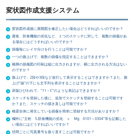
変状図作成支援システム
変状図作成後に展開図を修正したい場合はどうすればいいのですか？
腐食、防食機能の劣化など、１つのスケッチに対して、複数の損傷があ
る場合にはどうすればいいのですか？
損傷毎にレイヤ分けを行うことは可能ですか？
一つの旗上げで、複数の損傷を指定することはできますか？
橋脚の損傷図の印刷は縦に出力されますが、横に出力される方法はない
のですか？
旗上げで、2段や3段など改行して表示することはできますか？また、旗
上げ"線"の下にも文字列を表示することはできますか？
床版ひびわれで、"11－C"のような表記はできますか？
スケッチを登録した後に、追加でスケッチを登録することは可能です
か？また、スケッチの描き直しは可能ですか？
橋梁全体に発生している損傷を簡単に登録する方法がありますか？
欄外に"主桁 5.防食機能の劣化 ｃ Mg 0101～0304"等を記載した
い場合にはどうすればいいですか？
径間ごとに写真番号を振り直すことは可能ですか？