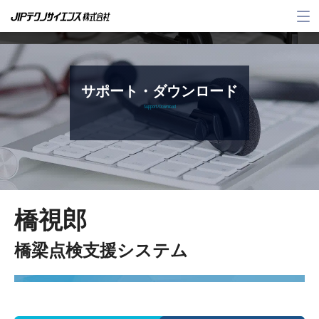
メ
ニ
ュ
ー
サポート・ダウンロード
Support / Download
橋視郎
橋梁点検支援システム