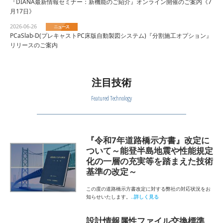
『DIANA最新情報セミナー：新機能のご紹介』オンライン開催のご案内《7
月17日》
2026-06-26
PCaSlab-D(プレキャストPC床版自動製図システム)『分割施工オプション』
リリースのご案内
注目技術
Featured Technology
『令和7年道路橋示方書』改定に
ついて～能登半島地震や性能規定
化の一層の充実等を踏まえた技術
基準の改定～
この度の道路橋示方書改定に対する弊社の対応状況をお
知らせいたします。
..詳しく見る
設計情報属性ファイル交換標準