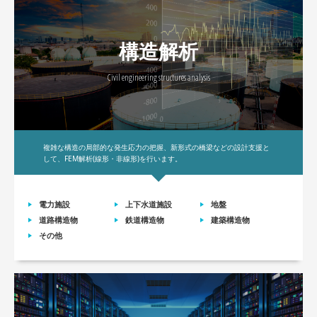
構造解析
Civil engineering structures analysis
複雑な構造の局部的な発生応力の把握、新形式の橋梁などの設計支援と
して、FEM解析(線形・非線形)を行います。
電力施設
上下水道施設
地盤
道路構造物
鉄道構造物
建築構造物
その他