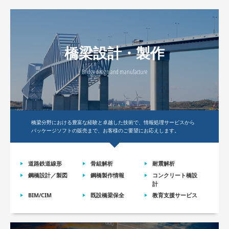
橋梁設計・製作
Bridge design and manufacture
橋梁分野における豊富な経験と卓越した技術で、情報処理サービスから
パッケージソフトの販売まで、お客様のご要望にお応えします。
道路鉄道線形
骨組解析
耐震解析
鋼橋設計／製図
鋼橋製作情報
コンクリート橋設
計
BIM/CIM
既設橋梁保全
教育支援サービス