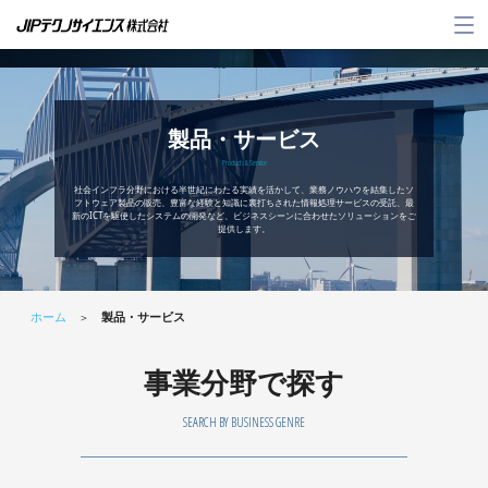
メ
ニ
ュ
ー
製品・サービス
Products & Service
社会インフラ分野における半世紀にわたる実績を活かして、業務ノウハウを結集したソ
フトウェア製品の販売、豊富な経験と知識に裏打ちされた情報処理サービスの受託、最
新のICTを駆使したシステムの開発など、ビジネスシーンに合わせたソリューションをご
提供します。
ホーム
製品・サービス
＞
事業分野で探す
SEARCH BY BUSINESS GENRE