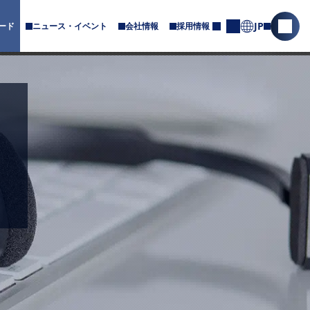
JP
ード
ニュース・イベント
会社情報
採用情報
サ
サ
お
ブ
問
イ
メ
合
ト
ニ
せ
内
ュ
ー
検
が
索
あ
を
り
ま
開
す
く