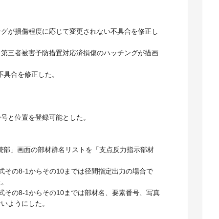
グが損傷程度に応じて変更されない不具合を修正し
第三者被害予防措置対応済損傷のハッチングが描画
不具合を修正した。
号と位置を登録可能とした。
続部」画面の部材群名リストを「支点反力指示部材
その8-1からその10までは径間指定出力の場合で
た。
その8-1からその10までは部材名、要素番号、写真
ないようにした。