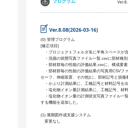
プログラム
Ver.8
Ver.8.08(2026-03-16)
(0) 管理プログラム
[修正項目]
・プロジェクトフォルダ名に半角スペースが含
・洗掘の状態写真ファイル一覧.csvに部材種
・部材群毎の性能の評価結果.csvに、構成要
・部材群毎の性能の評価結果の写真用CSVファ
セーフ、伸縮装置、その他)に、部材記号と損傷
・かぶり計測結果に、工種記号と材料記号を出
・塩化物イオン量計測結果に、工種記号、材料
・塩化物イオン量の計測状況写真ファイル一覧.
する機能を追加した。
(1) 展開図作成支援システム
変更なし