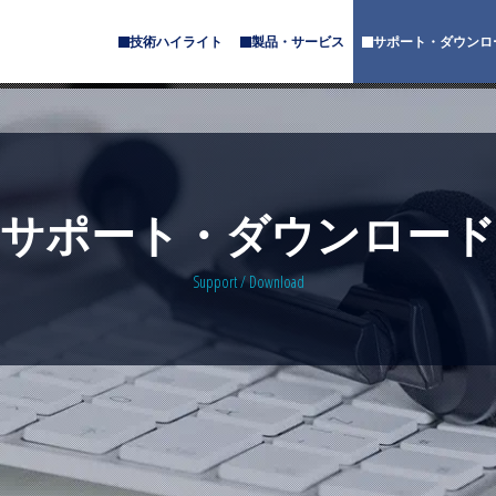
技術ハイライト
製品・サービス
サポート・ダウンロ
サ
サ
ブ
ブ
メ
メ
ニ
ニ
ュ
ュ
ー
ー
が
が
あ
あ
サポート・ダウンロード
り
り
ま
ま
す
す
Support / Download