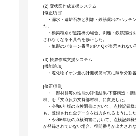
(2) 変状図作成支援システム
[修正項目]
・漏水・遊離石灰と剥離・鉄筋露出のハッチン
た。
・橋梁種別が道路橋の場合、剥離・鉄筋露出を
されなくなる不具合を修正した。
・亀裂のパターン番号のPとQが表示されない
(3) 帳票作成支援システム
[機能追加]
・塩化物イオン量の計測状況写真に隔壁分割番
[修正項目]
・「部材群毎の性能の評価結果-下部構造・接
群」を「支点反力支持部材群」に変更した。
・令和6年版の点検調書において、点検記録様式
も、登録された全データを出力されるようにし
・令和6年版の点検調書において、点検記録様式
が登録されていない場合、径間番号が出力され