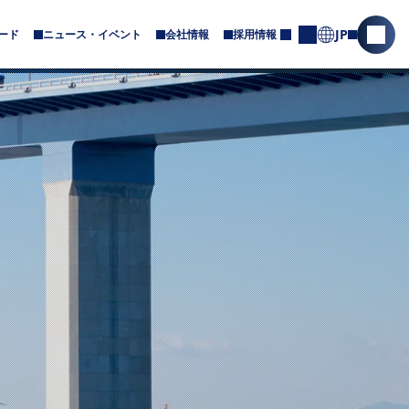
JP
ード
ニュース・イベント
会社情報
採用情報
サ
サ
お
ブ
問
イ
メ
合
ト
ニ
せ
内
ュ
ー
検
が
索
あ
を
り
ま
開
す
く