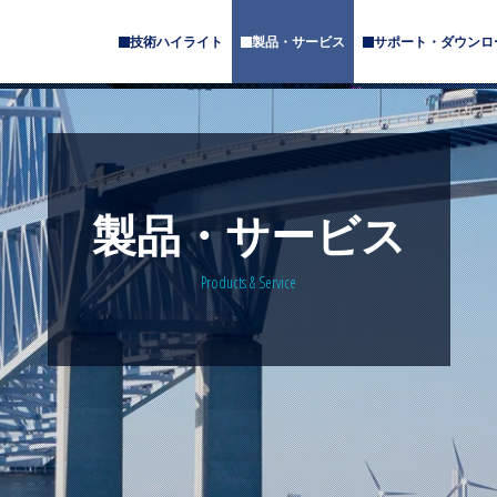
技術ハイライト
製品・サービス
サポート・ダウンロ
サ
サ
ブ
ブ
メ
メ
ニ
ニ
ュ
ュ
ー
ー
が
が
あ
あ
製品・サービス
り
り
ま
ま
す
す
Products & Service