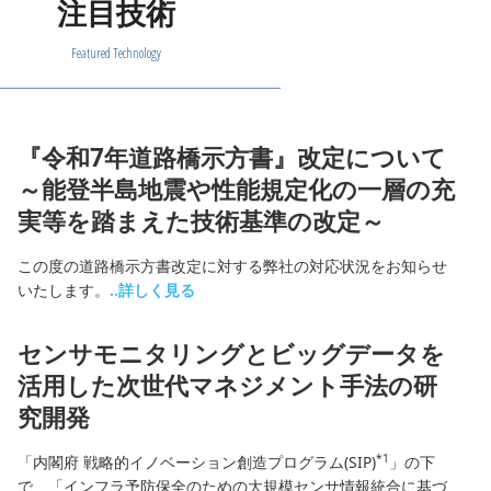
注目技術
Featured Technology
『令和7年道路橋示方書』改定について
～能登半島地震や性能規定化の一層の充
実等を踏まえた技術基準の改定～
この度の道路橋示方書改定に対する弊社の対応状況をお知らせ
いたします。
..詳しく見る
センサモニタリングとビッグデータを
活用した次世代マネジメント手法の研
究開発
*1
「内閣府 戦略的イノベーション創造プログラム(SIP)
」の下
で、「インフラ予防保全のための大規模センサ情報統合に基づ