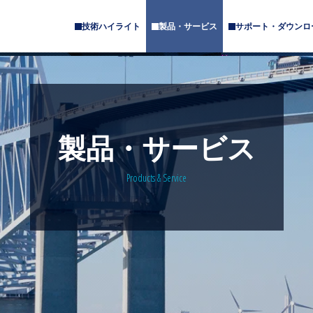
技術ハイライト
製品・サービス
サポート・ダウンロ
サ
サ
ブ
ブ
メ
メ
ニ
ニ
ュ
ュ
ー
ー
が
が
あ
あ
製品・サービス
り
り
ま
ま
す
す
Products & Service