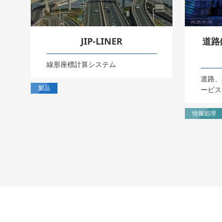
JIP-LINER
道路
線形座標計算システム
道路、
製品
ービス
情報処理