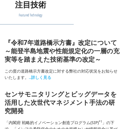
注目技術
Featured Technology
『令和7年道路橋示方書』改定について
～能登半島地震や性能規定化の一層の充
実等を踏まえた技術基準の改定～
この度の道路橋示方書改定に対する弊社の対応状況をお知らせ
いたします。
..詳しく見る
センサモニタリングとビッグデータを
活用した次世代マネジメント手法の研
究開発
*1
「内閣府 戦略的イノベーション創造プログラム(SIP)
」の下
で、「インフラ予防保全のための大規模センサ情報統合に基づ