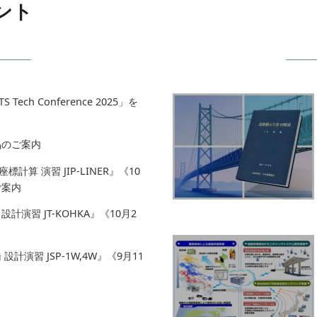
ント
ch Conference 2025」を
品のご案内
算 演習 JIP-LINER』《10
ご案内
演習 JT-KOHKA』《10月2
計演習 JSP-1W,4W』《9月11