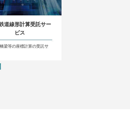
鉄道線形計算受託サー
ビス
橋梁等の座標計算の受託サ