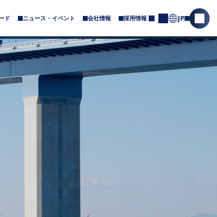
JP
ード
ニュース・イベント
会社情報
採用情報
サ
サ
お
ブ
問
イ
メ
合
ト
ニ
せ
内
ュ
ー
検
が
索
あ
を
り
ま
開
す
く