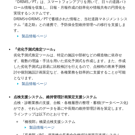
『DRIMS／PT』は、スマートフォンアプリを用いて、日々の道路パト
ロール情報を収集し、日報・月報作成の効率化や情報共有の円滑化を
実現するシステムです。
DRIMSやDRIMS／PTで蓄積された情報と、当社道路マネジメントシス
テム『道之助』との連携で、予防保全型維持管理への移行を支援しま
す。
製品情報ページ
『劣化予測式推定ツール』
劣化予測式推定ツールは、特定の施設や部材などの構造物に依存せ
ず、複数の理論・手法を用いた劣化予測式を作成します。また、作成
した劣化予測式は容易に比較検討を行えるので、点検時の将来予測検
討や個別施設計画策定など、各種業務を効率的に支援することが可能
となります。
製品情報ページ
点検支援システム、維持管理計画策定支援システム
点検・診断業務の支援、台帳・各種履歴の整理・蓄積(データベース化)
ができ、それらのデータを基に中長期の維持管理計画を策定します。
ラインナップは以下のとおりです。
『橋視郎』橋梁点検支援システム
製品情報ページ
『長寿郎／BG』道路橋の長寿命化修繕計画策定支援システム