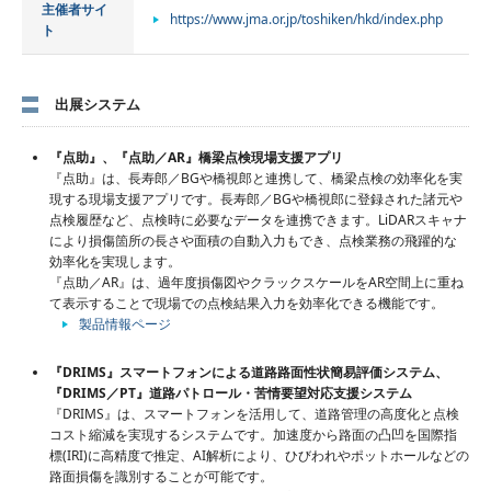
主催者サイ
https://www.jma.or.jp/toshiken/hkd/index.php
ト
出展システム
『点助』、『点助／AR』橋梁点検現場支援アプリ
『点助』は、長寿郎／BGや橋視郎と連携して、橋梁点検の効率化を実
現する現場支援アプリです。長寿郎／BGや橋視郎に登録された諸元や
点検履歴など、点検時に必要なデータを連携できます。LiDARスキャナ
により損傷箇所の長さや面積の自動入力もでき、点検業務の飛躍的な
効率化を実現します。
『点助／AR』は、過年度損傷図やクラックスケールをAR空間上に重ね
て表示することで現場での点検結果入力を効率化できる機能です。
製品情報ページ
『DRIMS』スマートフォンによる道路路面性状簡易評価システム、
『DRIMS／PT』道路パトロール・苦情要望対応支援システム
『DRIMS』は、スマートフォンを活用して、道路管理の高度化と点検
コスト縮減を実現するシステムです。加速度から路面の凸凹を国際指
標(IRI)に高精度で推定、AI解析により、ひびわれやポットホールなどの
路面損傷を識別することが可能です。