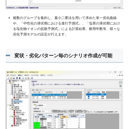
複数のグループを集約し、最小二乗法を用いて求めた単一劣化曲線
や、「中性化の潜伏期における進行予測式」、「塩害の潜伏期におけ
る塩化物イオンの拡散予測式」による計算結果、耐用年数等、様々な
劣化予測モデルの設定が行えます。
変状・劣化パターン毎のシナリオ作成が可能