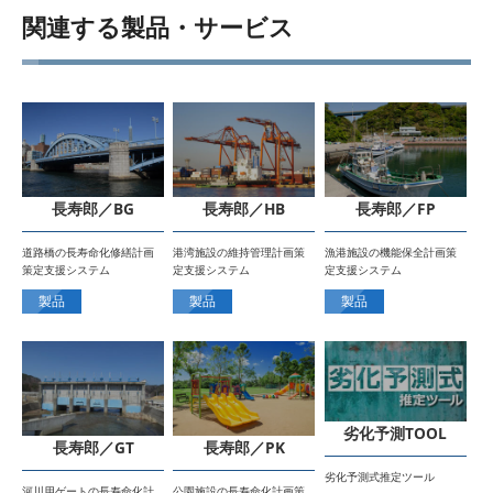
関連する製品・サービス
長寿郎／BG
長寿郎／HB
長寿郎／FP
道路橋の長寿命化修繕計画
港湾施設の維持管理計画策
漁港施設の機能保全計画策
策定支援システム
定支援システム
定支援システム
製品
製品
製品
劣化予測TOOL
長寿郎／GT
長寿郎／PK
劣化予測式推定ツール
河川用ゲートの長寿命化計
公園施設の長寿命化計画策