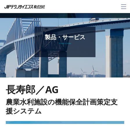
メ
ニ
ュ
ー
製品・サービス
Products & Service
長寿郎／AG
農業水利施設の機能保全計画策定支
援システム