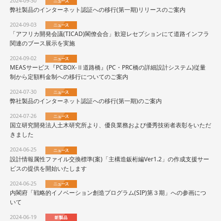
2024-09-30
弊社製品のインターネット認証への移行(第一期)リリースのご案内
2024-09-03
「アフリカ開発会議(TICAD)閣僚会合」歓迎レセプションにて道路インフラ
関連のブース展示を実施
2024-09-02
MEASサービス『PCBOX-Ⅱ道路橋』(PC・PRC橋の詳細設計システム)従量
制から定額料金制への移行についてのご案内
2024-07-30
弊社製品のインターネット認証への移行(第一期)のご案内
2024-07-26
国立研究開発法人土木研究所より、優良業務および優秀技術者表彰をいただ
きました
2024-06-25
設計情報属性ファイル交換標準(案)「主構造鈑桁編Ver1.2」の作成支援サー
ビスの提供を開始いたします
2024-06-25
内閣府「戦略的イノベーション創造プログラム(SIP)第３期」への参画につ
いて
2024-06-19