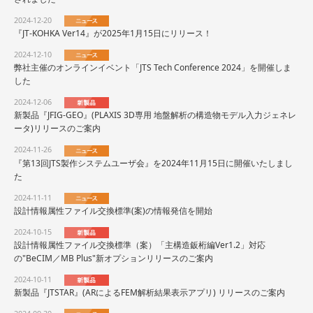
2024-12-20
『JT-KOHKA Ver14』が2025年1月15日にリリース！
2024-12-10
弊社主催のオンラインイベント「JTS Tech Conference 2024」を開催しま
した
2024-12-06
新製品『JFIG-GEO』(PLAXIS 3D専用 地盤解析の構造物モデル入力ジェネレ
ータ)リリースのご案内
2024-11-26
『第13回JTS製作システムユーザ会』を2024年11月15日に開催いたしまし
た
2024-11-11
設計情報属性ファイル交換標準(案)の情報発信を開始
2024-10-15
設計情報属性ファイル交換標準（案）「主構造鈑桁編Ver1.2」対応
の"BeCIM／MB Plus"新オプションリリースのご案内
2024-10-11
新製品『JTSTAR』(ARによるFEM解析結果表示アプリ) リリースのご案内