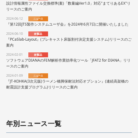
設計情報属性ファイル交換標準(案)「数量編Ver1.0」対応"まてりあるEX"リ
リースのご案内
2024-06-12
『第12回JTS製作システムユーザ会』を2024年6月7日に開催いたしました
2024-06-10
『PCaSlab-Layout』(プレキャスト床版割付決定支援システム)リリースのご
案内
2024-02-01
ソフトウェアDIANAのFEM解析作業効率化ツール「JFAT2 for DIANA」リリ
ースのご案内
2024-01-09
『JT-KOHKA(3次元版)ラーメン橋脚保耐法対応オプション』(連続高架橋の
耐震設計支援プログラム)リリースのご案内
年別ニュース一覧