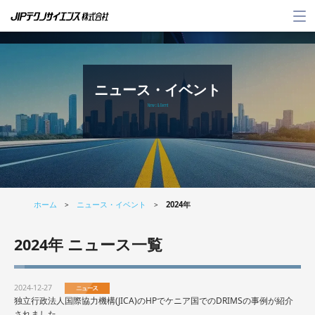
メ
ニ
ュ
ー
ニュース・イベント
News & Event
ホーム
ニュース・イベント
2024年
>
>
2024年 ニュース一覧
2024-12-27
独⽴⾏政法⼈国際協⼒機構(JICA)のHPでケニア国でのDRIMSの事例が紹介
されました