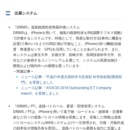
出展システム
『DRIMS』道路路面性状簡易評価システム
DRIMSは、iPhoneを用いて、舗装の路面性状をIRI(国際ラフネス指数)
で評価するシステムです。特徴として、簡易な取付方法(車内に機器を
設置)で車のバネ上でのIRI計測が可能なこと、iPhoneの持つ機能(加速
度・角速度センサ、GPS)を活用していることがあげられます。また、
本システムは東京大学、京都大学、長崎大学、長岡技術科学大学、当
社などが参画するコンソーシアムを通じて、システムの高度化検討・
開発および国内外への展開を図っています。
～関連記事～
ニュース記事:「平成31年度文部科学大臣表彰 科学技術賞(開発部
門)」を受賞しました
ニュース記事:「ASOCIO 2018 Outstanding ICT Company
Award」を受賞しました
『DRIMS／PT』道路パトロール、要望・苦情管理システム
DRIMS／PTは、iPhoneを用いて落下物・ロードキル・故障車・交通事
故など日々の道路パトロール情報を収集します。収集した情報は道路
パトロールシステム(WEBシステム上)で一元管理され、日報・月報作成
の効率化や情報共有を実現し、道路パトロール業務を強力に支援しま