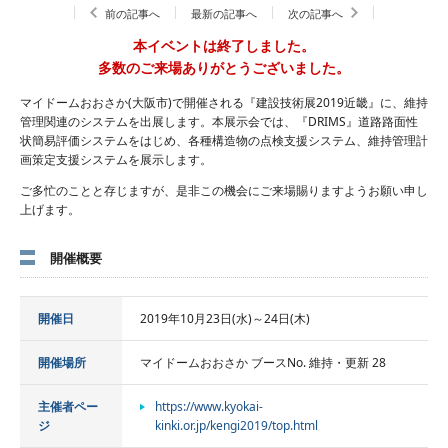
前の記事へ
最新の記事へ
次の記事へ
本イベントは終了しました。
多数のご来場ありがとうございました。
マイドームおおさか(大阪市)で開催される『建設技術展2019近畿』に、維持
管理関連のシステムを出展します。本展示会では、『DRIMS』道路路面性
状簡易評価システムをはじめ、各種構造物の点検支援システム、維持管理計
画策定支援システムを展示します。
ご多忙のことと存じますが、是非この機会にご来場賜りますようお願い申し
上げます。
開催概要
開催日
2019年10月23日(水)～24日(木)
開催場所
マイドームおおさか ブースNo. 維持・更新 28
主催者ペー
https://www.kyokai-
ジ
kinki.or.jp/kengi2019/top.html