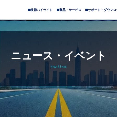
技術ハイライト
製品・サービス
サポート・ダウンロ
サ
サ
ブ
ブ
メ
メ
ニ
ニ
ュ
ュ
ー
ー
が
が
あ
あ
ニュース・イベント
り
り
ま
ま
す
す
News & Event