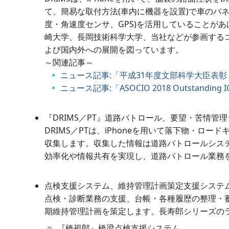
て、簡易な取付方法(車内に機器を設置)で車のバネ上
度・角速度センサ、GPS)を活用していることが
崎大学、長岡技術科学大学、当社などが参画する
よび国内外への展開を図っています。
～関連記事～
ニュース記事:「平成31年度文部科学大臣表彰
ニュース記事:「ASOCIO 2018 Outstanding
『DRIMS／PT』道路パトロール、要望・苦情管
DRIMS／PTは、iPhoneを用いて落下物・ロ
収集します。収集した情報は道路パトロールシステ
効率化や情報共有を実現し、道路パトロール業務
点検支援システム、維持管理計画策定支援システ
点検・診断業務の支援、台帳・各種履歴の整理・蓄
期維持管理計画を策定します。長寿郎シリーズの
『橋視郎』橋梁点検支援システム