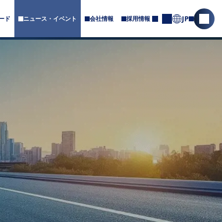
JP
ード
ニュース・イベント
会社情報
採用情報
サ
サ
お
ブ
問
イ
メ
合
ト
ニ
せ
内
ュ
ー
検
が
索
あ
を
り
ま
開
す
く