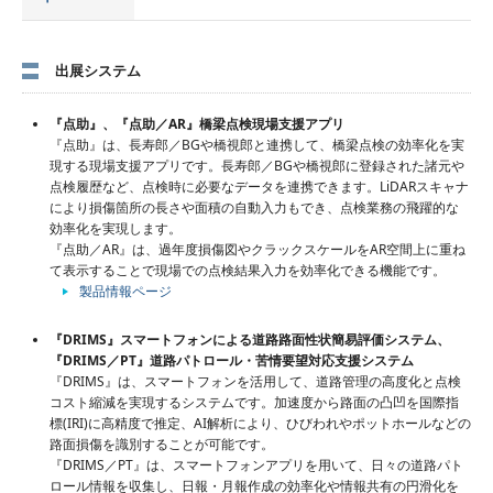
出展システム
『点助』、『点助／AR』橋梁点検現場支援アプリ
『点助』は、長寿郎／BGや橋視郎と連携して、橋梁点検の効率化を実
現する現場支援アプリです。長寿郎／BGや橋視郎に登録された諸元や
点検履歴など、点検時に必要なデータを連携できます。LiDARスキャナ
により損傷箇所の長さや面積の自動入力もでき、点検業務の飛躍的な
効率化を実現します。
『点助／AR』は、過年度損傷図やクラックスケールをAR空間上に重ね
て表示することで現場での点検結果入力を効率化できる機能です。
製品情報ページ
『DRIMS』スマートフォンによる道路路面性状簡易評価システム、
『DRIMS／PT』道路パトロール・苦情要望対応支援システム
『DRIMS』は、スマートフォンを活用して、道路管理の高度化と点検
コスト縮減を実現するシステムです。加速度から路面の凸凹を国際指
標(IRI)に高精度で推定、AI解析により、ひびわれやポットホールなどの
路面損傷を識別することが可能です。
『DRIMS／PT』は、スマートフォンアプリを用いて、日々の道路パト
ロール情報を収集し、日報・月報作成の効率化や情報共有の円滑化を