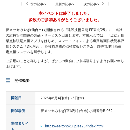
前の記事へ
最新の記事へ
次の記事へ
本イベントは終了しました。
多数のご参加ありがとうございました。
夢メッセみやぎ(仙台市)で開催される『建設技術公開 EE東北'25』に、当社
の維持管理関連の製品・サービスを出展します。本展示会では、『点助』橋
梁点検現場支援アプリをはじめ、スマートフォンによる道路路面性状簡易評
価システム『DRIMS』、各種構造物の点検支援システム、維持管理計画策
定支援システムを展示します。
ご多用のことと存じますが、ぜひこの機会にご来場賜りますようお願い申し
上げます。
開催概要
開催日
2025年6月4日(水)～5日(木)
開催場所
夢メッセみやぎ(宮城県仙台市) 小間番号B-062
主催者サイ
https://ee-tohoku.jp/ee25/index.html
ト