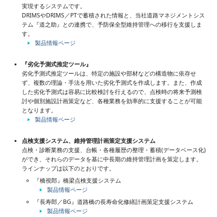
実現するシステムです。
DRIMSやDRIMS／PTで蓄積された情報と、当社道路マネジメントシス
テム『道之助』との連携で、予防保全型維持管理への移行を支援しま
す。
製品情報ページ
『劣化予測式推定ツール』
劣化予測式推定ツールは、特定の施設や部材などの構造物に依存せ
ず、複数の理論・手法を用いた劣化予測式を作成します。また、作成
した劣化予測式は容易に比較検討を行えるので、点検時の将来予測検
討や個別施設計画策定など、各種業務を効率的に支援することが可能
となります。
製品情報ページ
点検支援システム、維持管理計画策定支援システム
点検・診断業務の支援、台帳・各種履歴の整理・蓄積(データベース化)
ができ、それらのデータを基に中長期の維持管理計画を策定します。
ラインナップは以下のとおりです。
『橋視郎』橋梁点検支援システム
製品情報ページ
『長寿郎／BG』道路橋の長寿命化修繕計画策定支援システム
製品情報ページ