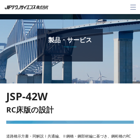
メ
ニ
ュ
ー
製品・サービス
Products & Service
JSP-42W
RC床版の設計
道路橋示方書・同解説Ⅰ共通編、Ⅱ鋼橋・鋼部材編に基づき、鋼桁橋のRC