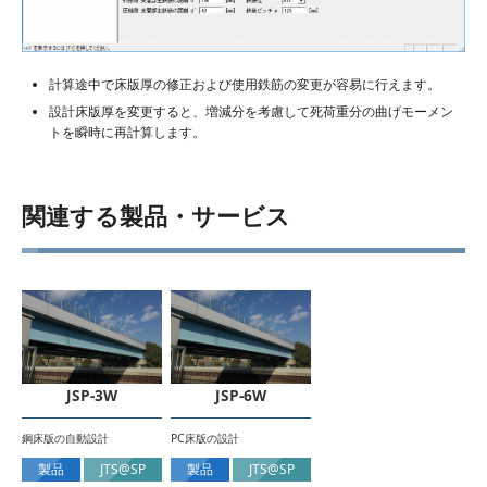
計算途中で床版厚の修正および使用鉄筋の変更が容易に行えます。
設計床版厚を変更すると、増減分を考慮して死荷重分の曲げモーメン
トを瞬時に再計算します。
関連する製品・サービス
JSP-3W
JSP-6W
鋼床版の自動設計
PC床版の設計
製品
JTS@SP
製品
JTS@SP