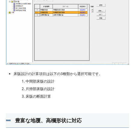
床版設計の計算項目は以下の3種類から選択可能です。
中間部床版の設計
片持部床版の設計
床版の断面計算
豊富な地覆、高欄形状に対応