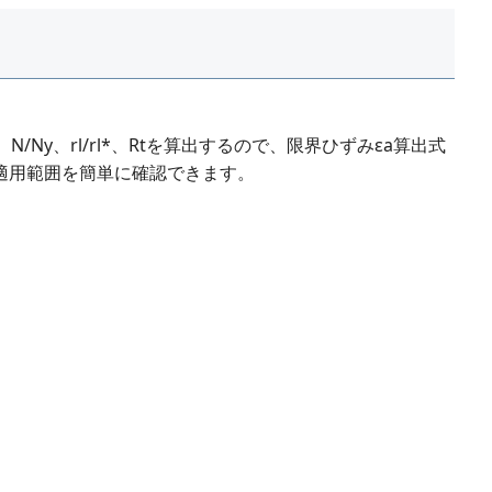
F、N/Ny、rl/rl*、Rtを算出するので、限界ひずみεa算出式
適用範囲を簡単に確認できます。