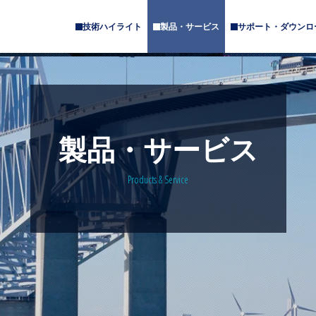
技術ハイライト
製品・サービス
サポート・ダウンロ
サ
サ
ブ
ブ
メ
メ
ニ
ニ
ュ
ュ
ー
ー
が
が
あ
あ
製品・サービス
り
り
ま
ま
す
す
Products & Service