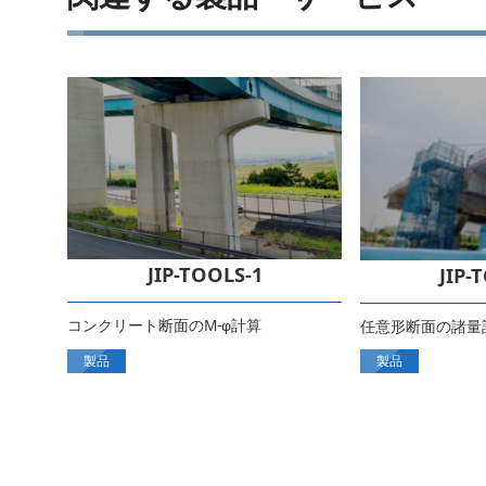
JIP-TOOLS-1
JIP-
コンクリート断面のM-
計算
任意形断面の諸量
φ
製品
製品