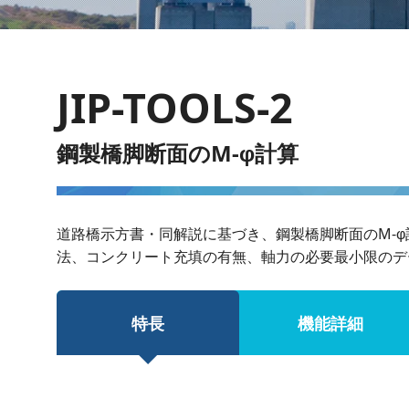
JIP-TOOLS-2
鋼製橋脚断面のM-
計算
φ
道路橋示方書・同解説に基づき、鋼製橋脚断面のM-
φ
法、コンクリート充填の有無、軸力の必要最小限のデ
特長
機能詳細