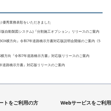
り優秀業務表彰をいただきました
トPC床版自動製図システム)『分割施工オプション』リリースのご案内
-Ⅱ, PCBOX横方向』令和7年道路橋示方書対応版説明会開催のご案内《5
,PCBOX横方向『令和7年道路橋示方書』対応版リリースのご案内
i『令和7年道路橋示方書』対応版リリースのご案内
ートをご利用の方
Webサービスをご利