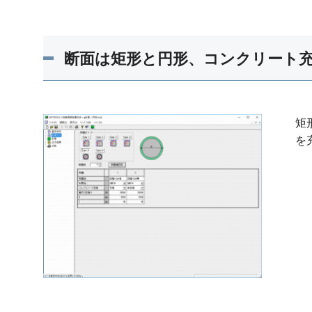
断面は矩形と円形、コンクリート
矩
を