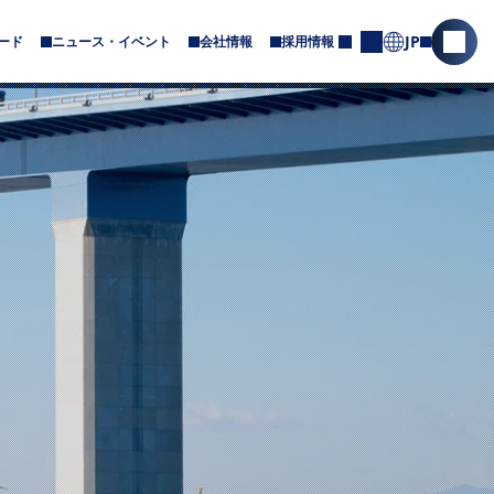
JP
ード
ニュース・イベント
会社情報
採用情報
サ
サ
お
ブ
問
イ
メ
合
ト
ニ
せ
内
ュ
ー
検
が
索
あ
を
り
ま
開
す
く