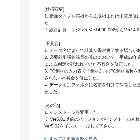
[仕様変更]
1. 断面タイプを箱桁から主版桁または中空床
た。
2. 設計計算エンジンをVer14.00.002からVer14
[不具合]
1. データ名によって計算が異常終了する場合が
2. 必要斜引張鉄筋量の算出において、平成29
による判定が行われていた不具合を修正した。
3. PC鋼材の入力表で「鋼材2」のPC鋼材名
されない不具合を修正した。
4. データを別フォルダに名前を付けて保存し
正した。
[その他]
1. インストーラを変更した。
※ Ver5.01以前のバージョンがインストー
Ver5.02をインストールして下さい。
すべての更新履歴を見る