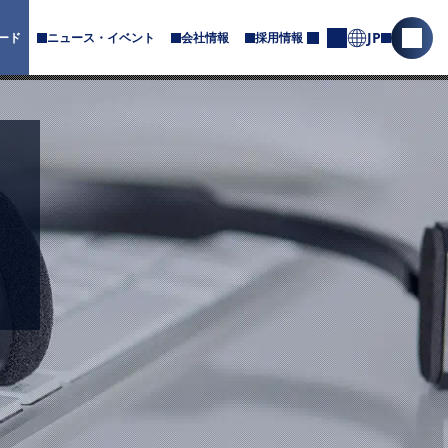
JP
ード
ニュース・イベント
会社情報
採用情報
サ
サ
お
ブ
問
イ
メ
合
ト
ニ
せ
内
ュ
ー
検
が
索
あ
を
り
ま
開
す
く