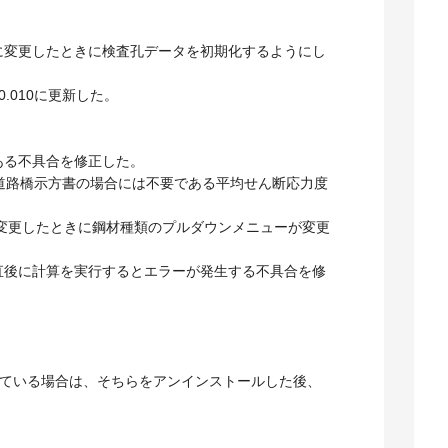
版に変更したときに検査孔データを初期化するようにし
.00.010に更新した。
ある不具合を修正した。
年道路橋示方書の場合には不要である平均せん断応力度
称を変更したときに鋼材種類のプルダウンメニューが変更
た直後に計算を実行するとエラーが発生する不具合を修
ルされている場合は、そちらをアンインストールした後、