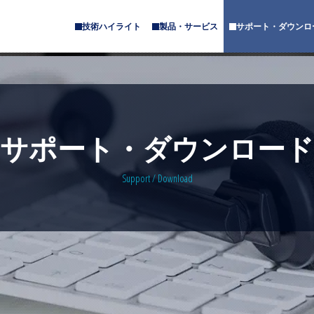
技術ハイライト
製品・サービス
サポート・ダウンロ
サ
サ
ブ
ブ
メ
メ
ニ
ニ
ュ
ュ
ー
ー
が
が
あ
あ
サポート・ダウンロード
り
り
ま
ま
す
す
Support / Download