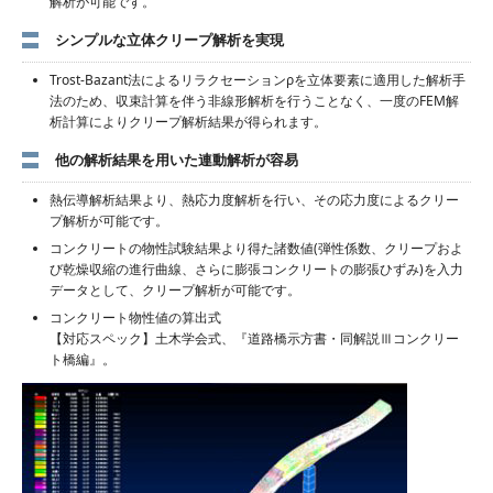
解析が可能です。
シンプルな立体クリープ解析を実現
Trost-Bazant法によるリラクセーションρを立体要素に適用した解析手
法のため、収束計算を伴う非線形解析を行うことなく、一度のFEM解
析計算によりクリープ解析結果が得られます。
他の解析結果を用いた連動解析が容易
熱伝導解析結果より、熱応力度解析を行い、その応力度によるクリー
プ解析が可能です。
コンクリートの物性試験結果より得た諸数値(弾性係数、クリープおよ
び乾燥収縮の進行曲線、さらに膨張コンクリートの膨張ひずみ)を入力
データとして、クリープ解析が可能です。
コンクリート物性値の算出式
【対応スペック】土木学会式、『道路橋示方書・同解説Ⅲコンクリー
ト橋編』。