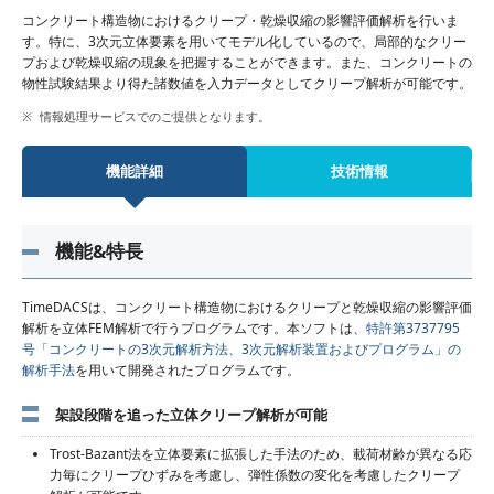
コンクリート構造物におけるクリープ・乾燥収縮の影響評価解析を行いま
す。特に、3次元立体要素を用いてモデル化しているので、局部的なクリー
プおよび乾燥収縮の現象を把握することができます。また、コンクリートの
物性試験結果より得た諸数値を入力データとしてクリープ解析が可能です。
情報処理サービスでのご提供となります。
機能詳細
技術情報
機能&特長
TimeDACSは、コンクリート構造物におけるクリープと乾燥収縮の影響評価
解析を立体FEM解析で行うプログラムです。本ソフトは、
特許第3737795
号「コンクリートの3次元解析方法、3次元解析装置およびプログラム」の
解析手法
を用いて開発されたプログラムです。
架設段階を追った立体クリープ解析が可能
Trost-Bazant法を立体要素に拡張した手法のため、載荷材齢が異なる応
力毎にクリープひずみを考慮し、弾性係数の変化を考慮したクリープ