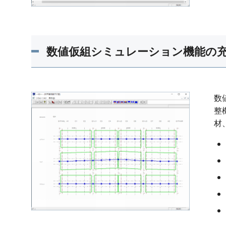
数値仮組シミュレーション機能の
数
整
材