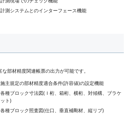
計測現場でのチェック機能
計測システムとのインターフェース機能
富な部材精度関連帳票の出力が可能です。
施主規定の部材精度適合条件(許容値)の設定機能
各種ブロック寸法図(Ｉ桁、箱桁、横桁、対傾構、ブラケ
ット)
各種ブロック照査図(仕口、垂直補剛材、縦リブ)