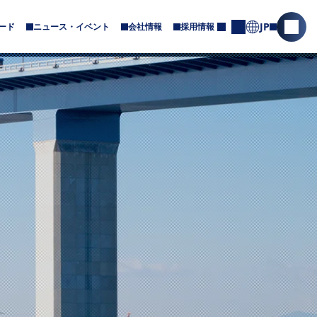
JP
ード
ニュース・イベント
会社情報
採用情報
サ
サ
お
ブ
問
イ
メ
合
ト
ニ
せ
内
ュ
ー
検
が
索
あ
を
り
ま
開
す
く