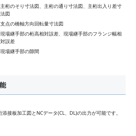
主桁のそり寸法図、主桁の通り寸法図、主桁出入り差寸
法図
支点の橋軸方向回転量寸法図
現場継手部の桁高相対誤差、現場継手部のフランジ幅相
対誤差
現場継手部の隙間
能
桁添接板加工図とNCデータ(CL、DL)の出力が可能です。