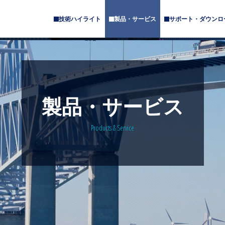
技術ハイライト
製品・サービス
サポート・ダウンロ
サ
サ
ブ
ブ
メ
メ
ニ
ニ
ュ
ュ
ー
ー
が
が
あ
あ
製品・サービス
り
り
ま
ま
す
す
Products & Service