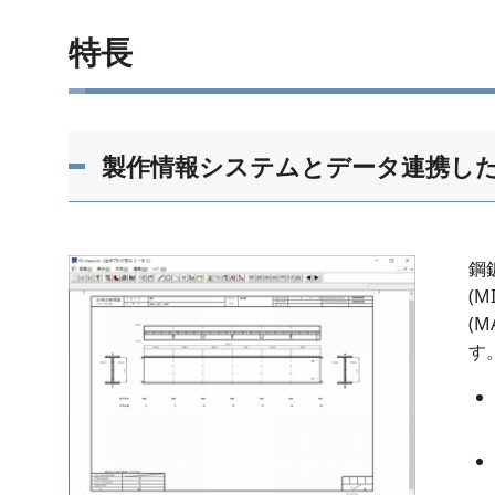
特長
製作情報システムとデータ連携し
鋼
(
(
す