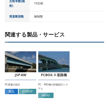
主桁本数(箱
10主桁
桁)
照査断面数
無制限
関連する製品・サービス
JSP-6W
PCBOX-Ⅱ道路橋
PC床版の設計
PC・PRC橋の詳細設計シス
テム
製品
JTS@SP
MEAS