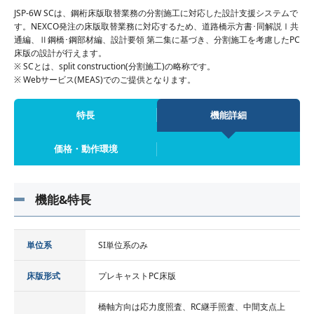
JSP-6W SCは、鋼桁床版取替業務の分割施工に対応した設計支援システムで
す。NEXCO発注の床版取替業務に対応するため、道路橋示方書･同解説Ⅰ共
通編、Ⅱ鋼橋･鋼部材編、設計要領 第二集に基づき、分割施工を考慮したPC
床版の設計が行えます。
※ SCとは、split construction(分割施工)の略称です。
※ Webサービス(MEAS)でのご提供となります。
特長
機能詳細
価格・動作環境
機能&特長
単位系
SI単位系のみ
床版形式
プレキャストPC床版
橋軸方向は応力度照査、RC継手照査、中間支点上