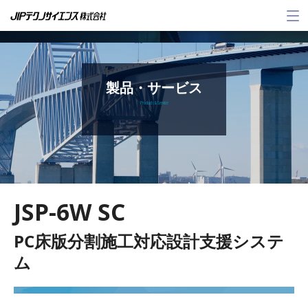
メ
ニ
ュ
ー
製品・サービス
Products & Service
JSP-6W SC
PC床版分割施工対応設計支援システ
ム