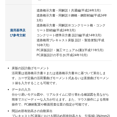
道路橋示方書・同解説Ⅰ共通編(平成24年3月)
道路橋示方書・同解説Ⅱ鋼橋・鋼部材編(平成24年
3月)
道路橋示方書・同解説Ⅲコンクリート橋・コンク
適用基準及
リート部材編(平成24年3月)
び参考文献
コンクリート標準示方書 設計編(平成14年3月)
道路橋用プレキャスト床版 設計・製造便覧(平成
16年7月)
PC床版設計・施工マニュアル(案)(平成11年5月)
PC床版設計の手引き(平成24年10月)
床版の設計曲げモーメント
活荷重は道路橋示方書Ⅱまたは道路橋示方書Ⅲに基づいて算出しま
す。ユーザ定義の活荷重曲げモーメント式あるいは直接曲げモーメン
ト値を入力することも可能です。
データの入力
分かり易いモデル図や、リアルタイムに切り替わる確認図を見ながら
簡単でスピーディーな入力が行えます。また、マウス操作による簡単
操作で、PC鋼材配置や断面照査位置の指定が可能です。
間詰め部有効高さの自動算出
プレキャストPC床版における間詰め部有効高さを、引張域(-3N/mm2)