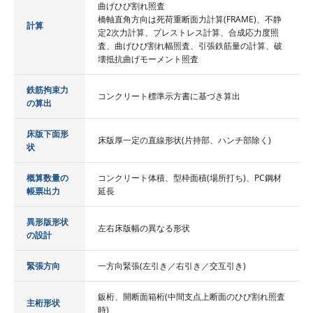
曲げひび割れ照査
橋軸直角方向は死荷重断面力計算(FRAME)、不静
計算
定2次力計算、プレストレス計算、合成応力度照
査、曲げひび割れ幅照査、引張鉄筋量の計算、破
壊抵抗曲げモーメント照査
鉄筋拘束力
コンクリート標準示方書に基づき算出
の算出
床版下面形
床版厚一定の直線形状(片持部、ハンチ部除く)
状
概算数量の
コンクリート体積、型枠面積(場所打ち)、PC鋼材
帳票出力
延長
異形版形状
左右床版幅の異なる形状
の設計
緊張方向
一方向緊張(左引き／右引き／交互引き)
鈑桁、開断面箱桁(中間支点上断面のひび割れ照査
主桁形状
時)