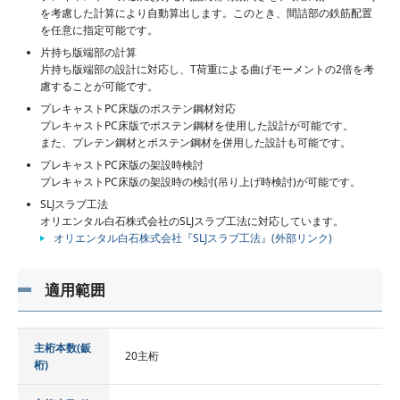
を考慮した計算により自動算出します。このとき、間詰部の鉄筋配置
を任意に指定可能です。
片持ち版端部の計算
片持ち版端部の設計に対応し、T荷重による曲げモーメントの2倍を考
慮することが可能です。
プレキャストPC床版のポステン鋼材対応
プレキャストPC床版でポステン鋼材を使用した設計が可能です。
また、プレテン鋼材とポステン鋼材を併用した設計も可能です。
プレキャストPC床版の架設時検討
プレキャストPC床版の架設時の検討(吊り上げ時検討)が可能です。
SLJスラブ工法
オリエンタル白石株式会社のSLJスラブ工法に対応しています。
オリエンタル白石株式会社『SLJスラブ工法』(外部リンク)
適用範囲
主桁本数(鈑
20主桁
桁)