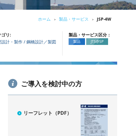
ホーム
製品・サービス
JSP-4W
>
>
ゴリ:
製品・サービス区分：
梁設計・製作 / 鋼橋設計／製図
製品
JTS@SP
ご導入を検討中の方
リーフレット（PDF）