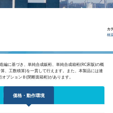
カテ
橋
編に基づき、単純合成鈑桁、単純合成箱桁(RC床版)の概
計算、工数積算)を一貫して行えます。また、本製品には連
桁オプションＢ(閉断面箱桁)があります。
価格・動作環境