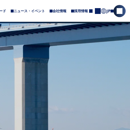
JP
ード
ニュース・イベント
会社情報
採用情報
サ
サ
お
ブ
問
イ
メ
合
ト
ニ
せ
内
ュ
ー
検
が
索
あ
を
り
ま
開
す
く