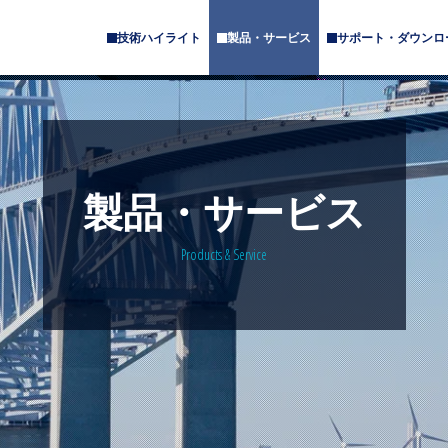
技術ハイライト
製品・サービス
サポート・ダウンロ
サ
サ
ブ
ブ
メ
メ
ニ
ニ
ュ
ュ
ー
ー
が
が
あ
あ
製品・サービス
り
り
ま
ま
す
す
Products & Service