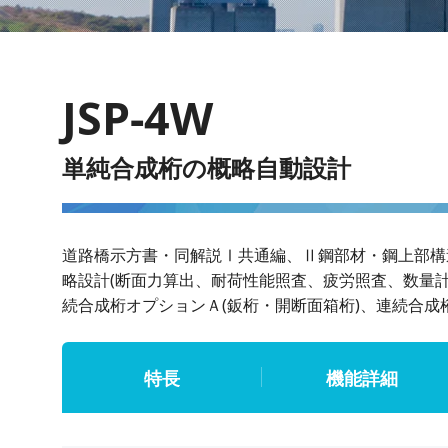
JSP-4W
単純合成桁の概略自動設計
道路橋示方書・同解説Ⅰ共通編、Ⅱ鋼部材・鋼上部構造
略設計(断面力算出、耐荷性能照査、疲労照査、数量
続合成桁オプションＡ(鈑桁・開断面箱桁)、連続合成
特長
機能詳細