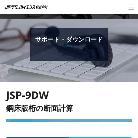
メ
ニ
ュ
ー
サポート・ダウンロード
Support / Download
JSP-9DW
鋼床版桁の断面計算