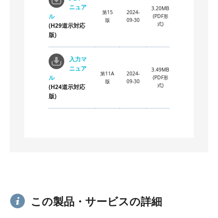
ニュア
3.20MB
第15
2024-
ル
(PDF形
版
09-30
式)
(H29道示対応
版)
入力マ
ニュア
3.49MB
第11A
2024-
ル
(PDF形
版
09-30
式)
(H24道示対応
版)
この製品・サービスの詳細