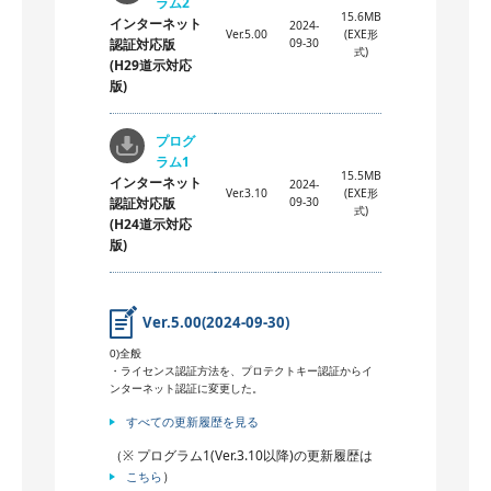
ラム2
15.6MB
インターネット
2024-
Ver.5.00
(EXE形
認証対応版
09-30
式)
(H29道示対応
版)
プログ
ラム1
15.5MB
インターネット
2024-
Ver.3.10
(EXE形
認証対応版
09-30
式)
(H24道示対応
版)
Ver.5.00(2024-09-30)
0)全般
・ライセンス認証方法を、プロテクトキー認証からイ
ンターネット認証に変更した。
すべての更新履歴を見る
（※ プログラム1(Ver.3.10以降)の更新履歴は
）
こちら