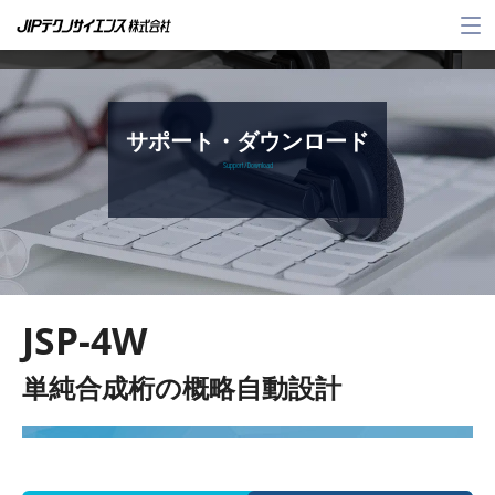
メ
ニ
ュ
ー
サポート・ダウンロード
Support / Download
JSP-4W
単純合成桁の概略自動設計