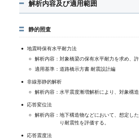
解析内容及び適用範囲
静的照査
地震時保有水平耐力法
解析内容：
対象橋梁の保有水平耐力を求め、許
適用基準：
道路橋示方書 耐震設計編
非線形静的解析
解析内容：
水平震度漸増解析により、対象構造
応答変位法
解析内容：
地下構造物などにおいて、想定した
り耐震性を評価する。
応答震度法