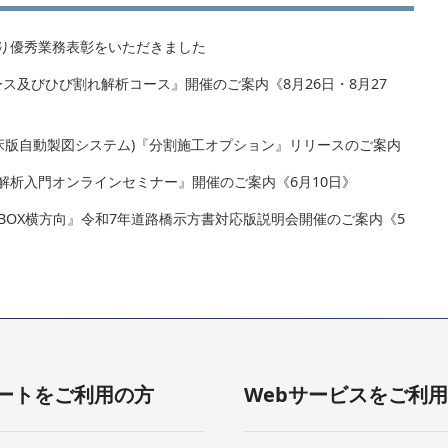
り優秀業務表彰をいただきました
クコース及びひび割れ解析コース』開催のご案内《8月26日・8月27
トPC床版自動製図システム)『分割施工オプション』リリースのご案内
解析入門オンラインセミナー』開催のご案内《6月10日》
-Ⅱ, PCBOX横方向』令和7年道路橋示方書対応版説明会開催のご案内《5
ートをご利用の方
Webサービスをご利