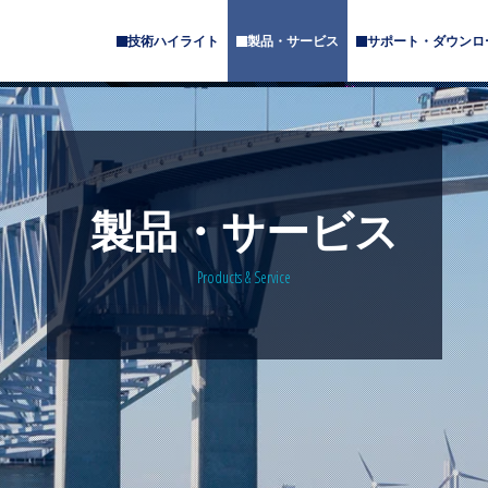
技術ハイライト
製品・サービス
サポート・ダウンロ
サ
サ
ブ
ブ
メ
メ
ニ
ニ
ュ
ュ
ー
ー
が
が
あ
あ
製品・サービス
り
り
ま
ま
す
す
Products & Service