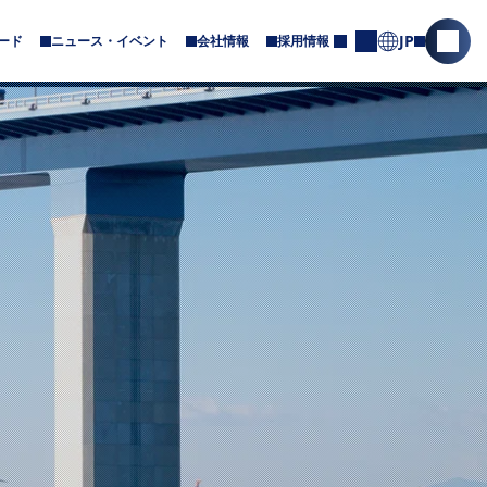
JP
ード
ニュース・イベント
会社情報
採用情報
サ
サ
お
ブ
問
イ
メ
合
ト
ニ
せ
内
ュ
ー
検
が
索
あ
を
り
ま
開
す
く