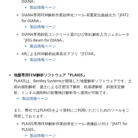
DIANA』
製品情報ページ
DIANA専用FEM解析作業効率化ツール-荷重変位曲線出力『JFAT2
for DIANA』
製品情報ページ
DIANA専用鉄筋コンクリート梁のひび割れ解析入力ジェネレータ
『JFIG-Beam for DIANA』
製品情報ページ
ARによるFEM解析結果表示アプリ『JTSTAR』
製品情報ページ
地盤専用FEM解析ソフトウェア『PLAXIS』
PLAXISは、Bentley Systemsが開発した地盤解析ソフトウェアです。土
留め掘削解析、盛土による圧密沈下解析、杭基礎解析、斜面安定解
析、トンネル掘削時の影響検討解析等へ適用が可能です。
製品情報ページ
また、弊社ではPLAXISをより便利にご利用いただくためのツールをご
用意しております。
PLAXIS専用FEM解析作業効率化ツール-画像貼り付け『JFAT1 for
PLAXIS』
製品情報ページ