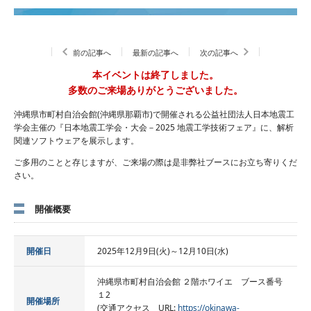
前の記事へ
最新の記事へ
次の記事へ
本イベントは終了しました。
多数のご来場ありがとうございました。
沖縄県市町村自治会館(沖縄県那覇市)で開催される公益社団法人日本地震工
学会主催の『日本地震工学会・大会－2025 地震工学技術フェア』に、解析
関連ソフトウェアを展示します。
ご多用のことと存じますが、ご来場の際は是非弊社ブースにお立ち寄りくだ
さい。
開催概要
開催日
2025年12月9日(火)～12月10日(水)
沖縄県市町村⾃治会館 ２階ホワイエ ブース番号
１2
開催場所
(交通アクセス URL:
https://okinawa-