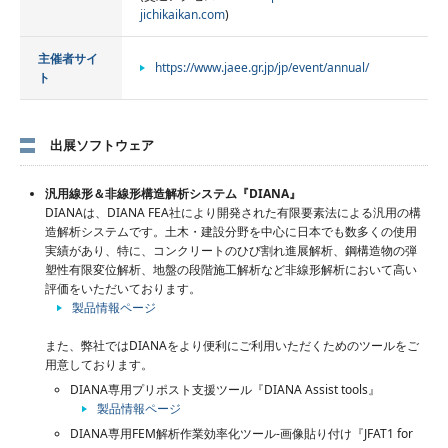
jichikaikan.com
)
主催者サイ
https://www.jaee.gr.jp/jp/event/annual/
ト
出展ソフトウェア
汎用線形＆非線形構造解析システム『DIANA』
DIANAは、DIANA FEA社により開発された有限要素法による汎用の構
造解析システムです。土木・建設分野を中心に日本でも数多くの使用
実績があり、特に、コンクリートのひび割れ進展解析、鋼構造物の弾
塑性有限変位解析、地盤の段階施工解析など非線形解析において高い
評価をいただいております。
製品情報ページ
また、弊社ではDIANAをより便利にご利用いただくためのツールをご
用意しております。
DIANA専用プリポスト支援ツール『DIANA Assist tools』
製品情報ページ
DIANA専用FEM解析作業効率化ツール-画像貼り付け『JFAT1 for