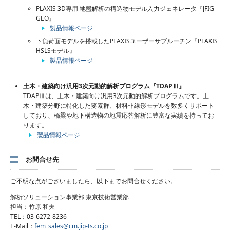
PLAXIS 3D専用 地盤解析の構造物モデル入力ジェネレータ『JFIG-
GEO』
製品情報ページ
下負荷面モデルを搭載したPLAXISユーザーサブルーチン『PLAXIS
HSLSモデル』
製品情報ページ
土木・建築向け汎用3次元動的解析プログラム『TDAPⅢ』
TDAPⅢは、土木・建築向け汎用3次元動的解析プログラムです。土
木・建築分野に特化した要素群、材料非線形モデルを数多くサポート
しており、橋梁や地下構造物の地震応答解析に豊富な実績を持ってお
ります。
製品情報ページ
お問合せ先
ご不明な点がございましたら、以下までお問合せください。
解析ソリューション事業部 東京技術営業部
担当：竹原 和夫
TEL：03-6272-8236
E-Mail：
fem_sales@cm.jip-ts.co.jp