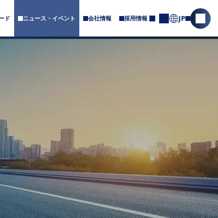
JP
ード
ニュース・イベント
会社情報
採用情報
サ
サ
お
ブ
問
イ
メ
合
ト
ニ
せ
内
ュ
ー
検
が
索
あ
を
り
ま
開
す
く