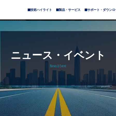
技術ハイライト
製品・サービス
サポート・ダウンロ
サ
サ
ブ
ブ
メ
メ
ニ
ニ
ュ
ュ
ー
ー
が
が
あ
あ
ニュース・イベント
り
り
ま
ま
す
す
News & Event