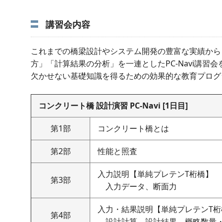
講習会内容
これまでの橋梁設計やシステム開発の豊富な実績から
方」「計算結果の分析」を一連としたPC-Navi講
欠かせない基礎知識を得るための効果的な教育プログ
コンクリート橋 設計演習 PC-Navi [1日目]
第1部
コンクリート橋とは
第2部
性能と照査
入力説明【単純プレテンT桁橋】
第3部
入力データ、断面力
入力・結果説明【単純プレテンT桁
第4部
設計計算、設計結果、概略数量・