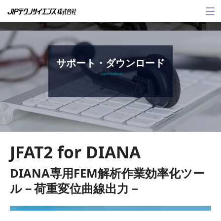
メ
ニ
ュ
ー
サポート・ダウンロード
Support / Download
JFAT2 for DIANA
DIANA専用FEM解析作業効率化ツー
ル－荷重変位曲線出力－