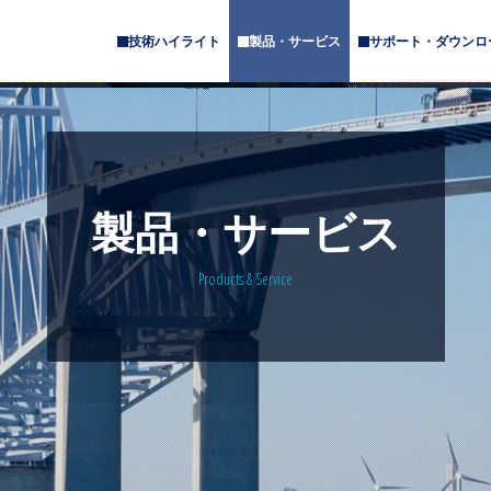
技術ハイライト
製品・サービス
サポート・ダウンロ
サ
サ
ブ
ブ
メ
メ
ニ
ニ
ュ
ュ
ー
ー
が
が
あ
あ
製品・サービス
り
り
ま
ま
す
す
Products & Service