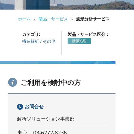
ホーム
製品・サービス
波形分析サービス
>
>
カテゴリ:
製品・サービス区分：
構造解析 / その他
情報処理
ご利用を検討中の方
お問合せ
解析ソリューション事業部
東京
03-6272-8236