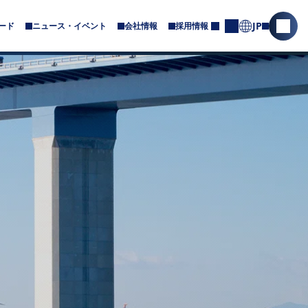
JP
ード
ニュース・イベント
会社情報
採用情報
サ
サ
お
ブ
問
イ
メ
合
ト
ニ
せ
内
ュ
ー
検
が
索
あ
を
り
ま
開
す
く