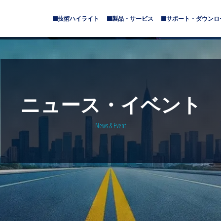
技術ハイライト
製品・サービス
サポート・ダウンロ
サ
サ
ブ
ブ
メ
メ
ニ
ニ
ュ
ュ
ー
ー
が
が
あ
あ
ニュース・イベント
り
り
ま
ま
す
す
News & Event