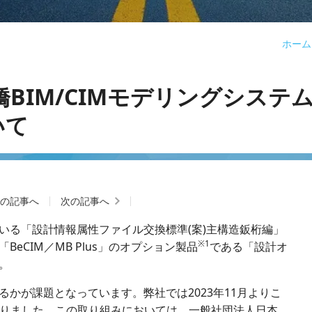
ホーム
(鋼橋BIM/CIMモデリングシステ
いて
新の記事へ
次の記事へ
いる「設計情報属性ファイル交換標準(案)主構造鈑桁編」
※1
eCIM／MB Plus」のオプション製品
である「設計オ
。
かが課題となっています。弊社では2023年11月よりこ
いりました。この取り組みにおいては、一般社団法人日本