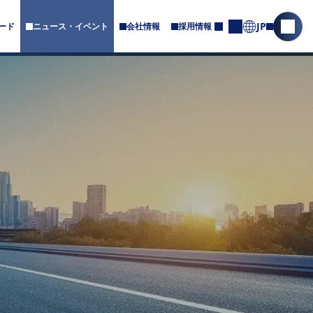
JP
ード
ニュース・イベント
会社情報
採用情報
サ
サ
お
ブ
問
イ
メ
合
ト
ニ
せ
内
ュ
ー
検
が
索
あ
を
り
ま
開
す
く