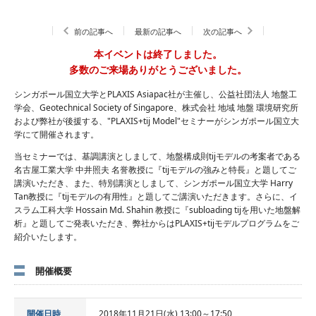
前の記事へ
最新の記事へ
次の記事へ
本イベントは終了しました。
多数のご来場ありがとうございました。
シンガポール国立大学とPLAXIS Asiapac社が主催し、公益社団法人 地盤工
学会、Geotechnical Society of Singapore、株式会社 地域 地盤 環境研究所
および弊社が後援する、"PLAXIS+tij Model"セミナーがシンガポール国立大
学にて開催されます。
当セミナーでは、基調講演としまして、地盤構成則tijモデルの考案者である
名古屋工業大学 中井照夫 名誉教授に『tijモデルの強みと特長』と題してご
講演いただき、また、特別講演としまして、シンガポール国立大学 Harry
Tan教授に『tijモデルの有用性』と題してご講演いただきます。さらに、イ
スラム工科大学 Hossain Md. Shahin 教授に『subloading tijを用いた地盤解
析』と題してご発表いただき、弊社からはPLAXIS+tijモデルプログラムをご
紹介いたします。
開催概要
開催日時
2018年11月21日(水) 13:00～17:50