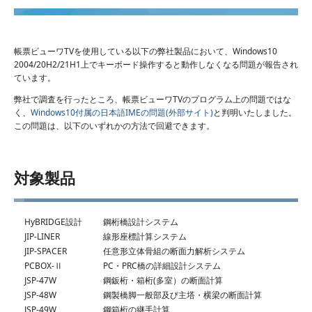
帳票ビューワTVを使用している以下の弊社製品において、Windows10
2004/20H2/21H1上でキーボード操作すると動作しなくなる問題が報告され
ています。
弊社で調査を行ったところ、帳票ビューワTVのプログラム上の問題ではな
く、
Windows10付属の日本語IMEの問題(外部サイト)
と判明いたしました。
この問題は、以下のいずれかの方法で回避できます。
対象製品
HyBRIDGE設計
鋼桁橋設計システム
JIP-LINER
線形座標計算システム
JIP-SPACER
任意形立体骨組の断面力解析システム
PCBOX-Ⅱ
PC・PRC橋の詳細設計システム
JSP-47W
鋼鈑桁・箱桁(多室）の断面計算
JSP-48W
鋼製橋脚一般部及び主塔・横梁の断面計算
JSP-49W
鋼箱桁の継手計算